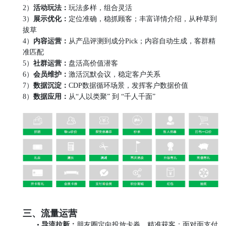
2）
活动玩法：
玩法多样，组合灵活
3）
展示优化
：
定位准确，稳抓顾客；丰富详情介绍，从种草到
拔草
4）
内容运营：
从产品评测到成分Pick；内容自动生成，客群精
准匹配
5）
社群运营：
盘活高价值潜客
6）
会员维护：
激活沉默会议，稳定客户关系
7）
数据沉淀：
CDP数据循环场景，发挥客户数据价值
8）
数据应用：
从“人以类聚” 到 “千人千面”
三、流量运营
•
导流拉新：
朋友圈定向投放卡券，精准获客；面对面支付